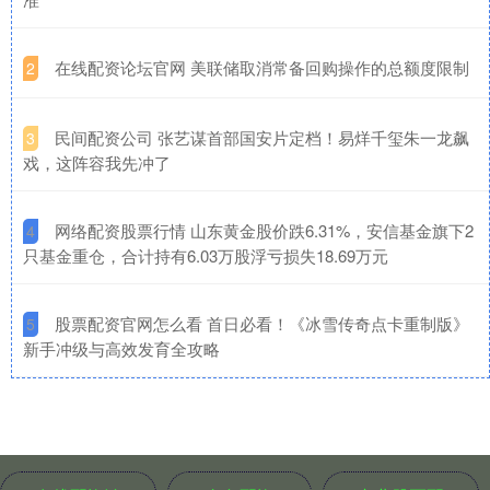
​在线配资论坛官网 美联储取消常备回购操作的总额度限制
2
​民间配资公司 张艺谋首部国安片定档！易烊千玺朱一龙飙
3
戏，这阵容我先冲了
​网络配资股票行情 山东黄金股价跌6.31%，安信基金旗下2
4
只基金重仓，合计持有6.03万股浮亏损失18.69万元
​股票配资官网怎么看 首日必看！《冰雪传奇点卡重制版》
5
新手冲级与高效发育全攻略