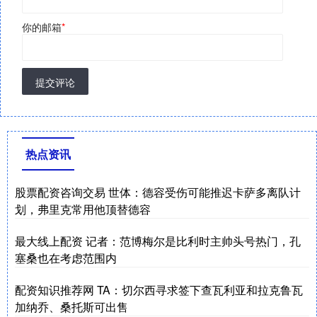
你的邮箱
*
提交评论
热点资讯
股票配资咨询交易 世体：德容受伤可能推迟卡萨多离队计
划，弗里克常用他顶替德容
最大线上配资 记者：范博梅尔是比利时主帅头号热门，孔
塞桑也在考虑范围内
配资知识推荐网 TA：切尔西寻求签下查瓦利亚和拉克鲁瓦
加纳乔、桑托斯可出售