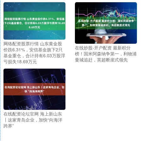
网络配资股票行情 山东黄金股
在线炒股-开户配资 最新积分
价跌6.31%，安信基金旗下2只
榜！国米阿森纳争第一，利物浦
基金重仓，合计持有6.03万股浮
曼城追赶，英超断崖式领先
亏损失18.69万元
在线配资论坛官网 海上新山东
丨这家青岛企业，加快“向海洋
跨界”