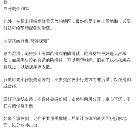
挡。
展开剩余79%
此外，在易出现极寒降雪天气的地区，最好给爱车换上雪地胎，必要
时还可给车胎配备防滑链。
冰雪路面行走“防摔秘籍”
路面湿滑，记得换上有凹凸深纹的防滑鞋，鞋底材料最好是天然橡
胶，如果手头没有合适的防滑鞋，可以用塑料绳、旧袜子或布条绑在
鞋底上，以增加摩擦系数。
行走时要小步慢走别奔跑，不要突然改变行走方向或后退，以免滑倒
或磕碰。
最好学企鹅走路，即身体微微前倾，走路时两脚分开，重心下沉，手
在两侧保持平衡。
如果不慎摔倒，记住不要用手撑地，尽量让身体的最大面积接触地
面，以分散冲击力。