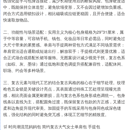
线强化提手与包身连接处，减少长期使用后的断裂风险。包身硬度适
中，既能保持立体造型，避免软塌变形，又不会因过硬增加负重感。
闭合方式选用锁扣设计，相比磁吸或拉链更稳固，且开合便捷，适合
快速取放物品。
二、功能性与场景适配：实用主义为核心包身规格为29*31厘米，属
于中等容量，可容纳手机、钱包、化妆品等日常必需品，同时避免过
大尺寸带来的累赘感。单肩与手提两种背包方式满足不同场景需求：
单肩背法适合通勤或短途出行，解放双手；手提模式则更显优雅，适
合正式场合或搭配长裙等服饰。无图案设计减少视觉干扰，复古色系
（如棕、灰、墨绿）通过低饱和度色调提升搭配兼容性，适配休闲、
职场、约会等多种场景。
三、复古元素与现代工艺的结合复古风格的核心在于细节处理。纹理
枪色五金锁是关键设计亮点，其表面通过特殊工艺处理呈现哑光质
感，相比亮面金属更耐磨损，且与复古色系包身形成色调统一。包身
线条以直线为主，搭配圆角过渡，既保留复古包款的方正感，又通过
柔和边角提升现代审美。加固提手的车线采用与包身同色或深色缝
线，强化结构的同时避免突兀感，体现工艺细节的精致度。
🛒 时尚潮流范妈妈包 简约复古大气女士单肩包 手提包