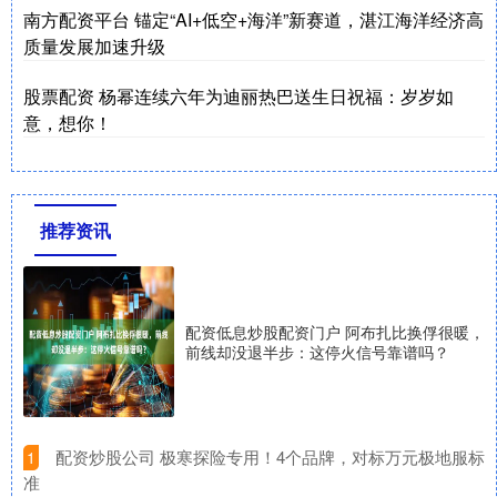
南方配资平台 锚定“AI+低空+海洋”新赛道，湛江海洋经济高
质量发展加速升级
股票配资 杨幂连续六年为迪丽热巴送生日祝福：岁岁如
意，想你！
推荐资讯
配资低息炒股配资门户 阿布扎比换俘很暖，
前线却没退半步：这停火信号靠谱吗？
​配资炒股公司 极寒探险专用！4个品牌，对标万元极地服标
1
准