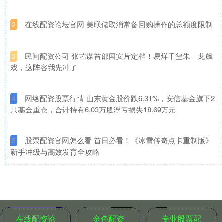
​在线配资论坛官网 美联储取消常备回购操作的总额度限制
2
​民间配资公司 张艺谋首部国安片定档！易烊千玺朱一龙飙
3
戏，这阵容我先冲了
​网络配资股票行情 山东黄金股价跌6.31%，安信基金旗下2
4
只基金重仓，合计持有6.03万股浮亏损失18.69万元
​股票配资官网怎么看 首日必看！《冰雪传奇点卡重制版》
5
新手冲级与高效发育全攻略
在线配资论
金色配资
专业股票配