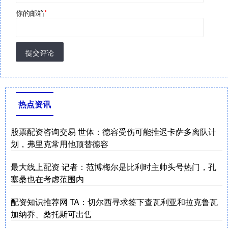
你的邮箱
*
提交评论
热点资讯
股票配资咨询交易 世体：德容受伤可能推迟卡萨多离队计
划，弗里克常用他顶替德容
最大线上配资 记者：范博梅尔是比利时主帅头号热门，孔
塞桑也在考虑范围内
配资知识推荐网 TA：切尔西寻求签下查瓦利亚和拉克鲁瓦
加纳乔、桑托斯可出售