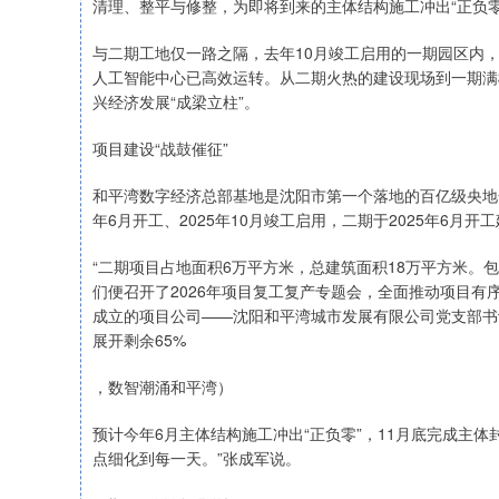
清理、整平与修整，为即将到来的主体结构施工冲出“正负零
与二期工地仅一路之隔，去年10月竣工启用的一期园区内
人工智能中心已高效运转。从二期火热的建设现场到一期满
兴经济发展“成梁立柱”。
项目建设“战鼓催征”
和平湾数字经济总部基地是沈阳市第一个落地的百亿级央地
年6月开工、2025年10月竣工启用，二期于2025年6月开
“二期项目占地面积6万平方米，总建筑面积18万平方米。包
们便召开了2026年项目复工复产专题会，全面推动项目有
成立的项目公司——沈阳和平湾城市发展有限公司党支部书
展开剩余65%
，数智潮涌和平湾）
预计今年6月主体结构施工冲出“正负零”，11月底完成主体
点细化到每一天。”张成军说。