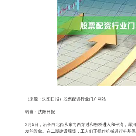
（来源：沈阳日报）股票配资行业门户网站
转自：沈阳日报
3月5日，沿长白北街从东向西穿过和融桥进入和平湾，浑
发的景象。在二期建设现场，工人们正操作机械进行桩基保