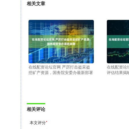
相关文章
在线配资论坛官网 严厉打击盗采盗
在线配资论坛
挖矿产资源，国务院安委办最新部署
评估结果揭晓
相关评论
本文评分
*