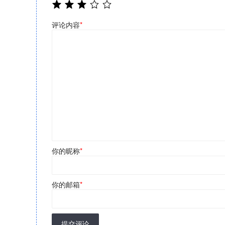
评论内容
*
你的昵称
*
你的邮箱
*
提交评论