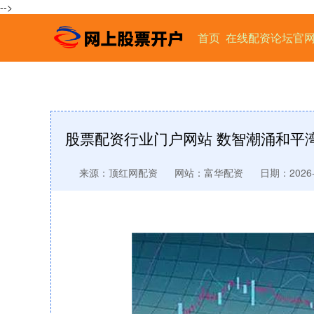
-->
首页
在线配资论坛官
股票配资行业门户网站 数智潮涌和平
来源：顶红网配资
网站：富华配资
日期：2026-0