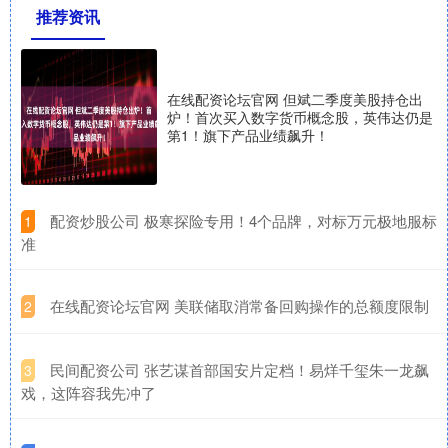
推荐资讯
在线配资论坛官网 但斌二季度美股持仓出
炉！首次买入数字货币概念股，英伟达仍是
第1！旗下产品业绩飙升！
​配资炒股公司 极寒探险专用！4个品牌，对标万元极地服标
1
准
​在线配资论坛官网 美联储取消常备回购操作的总额度限制
2
​民间配资公司 张艺谋首部国安片定档！易烊千玺朱一龙飙
3
戏，这阵容我先冲了