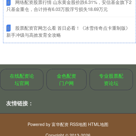
​网络配资股票行情 山东黄金股价跌6.31%，安信基金旗下2
4
只基金重仓，合计持有6.03万股浮亏损失18.69万元
​股票配资官网怎么看 首日必看！《冰雪传奇点卡重制版》
5
新手冲级与高效发育全攻略
在线配资论
金色配资
专业股票配
坛官网
门户网
资论坛
友情链接：
Powered by
富华配资
RSS地图
HTML地图
Copyright
© 2013-2026