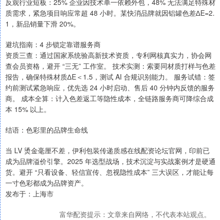
反观行业短板：25% 企业因技术单一依赖外包，48% 无法满足特殊材
质需求，紧急项目响应常超 48 小时。某快消品牌就因铝罐色差∆E=2.
1，新品销量下滑 20%。
避坑指南：4 步锁定靠谱服务商
资质三查：通过国家系统验高新技术资质，专利网核真实力，协会网
查会员资格，避开 “三无” 工作室。 技术实测：索要同材质打样与色差
报告，确保特殊材质∆E＜1.5，测试 AI 合规识别能力。 服务试错：签
约前测试紧急响应，优先选 24 小时启动、售后 40 分钟内反馈的服务
商。 成本全算：计入色差返工等隐性成本，全链路服务商可降综合成
本 15% 以上。
结语：色彩里的品牌生命线
当 LV 烫金毫厘不差，伊利包装传递质感在线配资论坛官网，印前已
成为品牌溢价引擎。2025 年选型战场，技术沉淀与实战案例才是硬通
货。避开 “只看设备、轻信宣传、忽视隐性成本” 三大误区，才能让每
一寸色彩都成为品牌资产。
发布于：上海市
富华配资提示：文章来自网络，不代表本站观点。