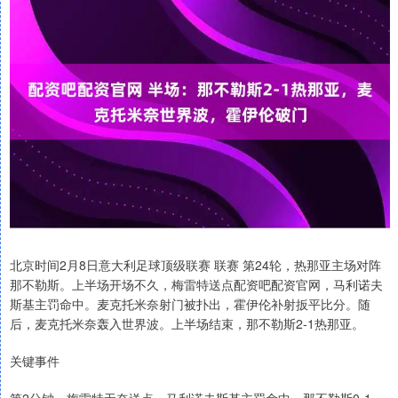
北京时间2月8日意大利足球顶级联赛 联赛 第24轮，热那亚主场对阵
那不勒斯。上半场开场不久，梅雷特送点配资吧配资官网，马利诺夫
斯基主罚命中。麦克托米奈射门被扑出，霍伊伦补射扳平比分。随
后，麦克托米奈轰入世界波。上半场结束，那不勒斯2-1热那亚。
关键事件