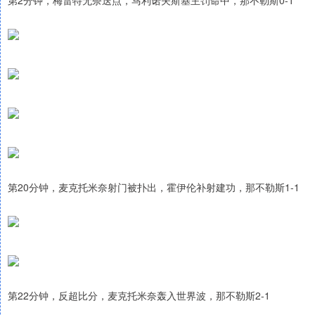
第2分钟，梅雷特无奈送点，马利诺夫斯基主罚命中，那不勒斯0-1
第20分钟，麦克托米奈射门被扑出，霍伊伦补射建功，那不勒斯1-1
第22分钟，反超比分，麦克托米奈轰入世界波，那不勒斯2-1