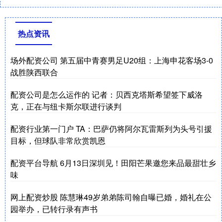
热点资讯
场外配资公司 第五届中青赛男足U20组：上海申花客场3-0
战胜陕西联合
配资公司是怎么运作的 记者：贝西克塔斯希望签下威洛
克，正在与纽卡斯尔联进行谈判
配资行业第一门户 TA：巴萨仍将阿尔瓦雷斯列为头号引援
目标，但球队非常欣赏凯恩
配资平台导航 6月13日深圳见！田阳芒果邀您来品最甜壮乡
味
网上配资炒股 陈慧琳49岁弟弟陈司翰自曝已婚，婚礼在公
园举办，已转行录有声书