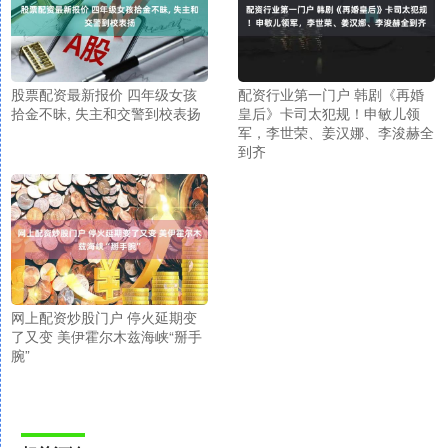
股票配资最新报价 四年级女孩
配资行业第一门户 韩剧《再婚
拾金不昧, 失主和交警到校表扬
皇后》卡司太犯规！申敏儿领
军，李世荣、姜汉娜、李浚赫全
到齐
网上配资炒股门户 停火延期变
了又变 美伊霍尔木兹海峡“掰手
腕”