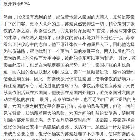
展开剩余52%
然而，张仪没有想到的是，那位带他进入秦国的大商人，竟然是苏秦
手下的门客。更令人意外的是，苏秦竟然安排这一切，精心策划了张
仪的入秦之路。苏秦这么做，究竟有何深意呢？ 首先，苏秦深知张仪
的才华，虽然两人是师弟，但张仪的智谋和能力并不逊色于他。苏秦
看出了张仪心中的志向，他不愿让张仪一生都屈居人下，因此他选择
为张仪铺路，帮他找到了一个更为广阔的发展平台。两人以后也不会
因为政见上的分歧而发生冲突，彼此的关系可以更为和谐。 其次，苏
秦如此安排，也是在为稳定秦国的局势。那时，秦国扩张的步伐急
迫，而六国的合纵联盟才刚刚成立，秦军一旦频繁进攻，脆弱的盟约
便会土崩瓦解。因此，苏秦便派张仪前往秦国，借助张仪的影响力，
稳住秦国的军心，避免过度的侵略行为。张仪后来也答应苏秦，只要
苏秦依旧活跃在六国间，他便会在秦国内外施力，避免秦国对六国发
动大规模的攻伐。 最后，苏秦的举动中，也不乏为自己留下退路的考
量。六国合纵之时配资平台股票行情，苏秦的风头无两，但这一切的
风光背后，却隐藏着巨大的风险。六国之间的利益纷繁复杂，随时可
能因内部矛盾而崩塌。为了在局势突变时能有一条后路，苏秦选择通
过张仪为自己安排一条隐秘的退路，以防万一。虽然这一计划最终并
未成为必要之选，但张仪确实为苏秦处理了不少事务，使得苏秦的地