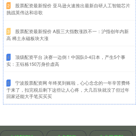
​股票配资最新报价 亚马逊火速推出最新自研人工智能芯片
2
挑战英伟达和谷歌
​股票配资最新报价 A股三大指数涨跌不一：沪指创年内新
3
高 稀土永磁板块大涨
​顶级配资平台 决赛一边倒！中国队0-4日本，产生5个事
4
实：王钰栋150万身价虚高
​宁波股票配资网 年终奖到账啦，心心念念的一年辛苦费终
5
于来了，扣完税后剩下这些让人心疼，大几百块就没了但过年
回家还能大手笔买买买