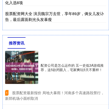
化入选8项
股票配资网大全 演员魏宗万去世，享年89岁，俩女儿发讣
告，最后露面剃光头发暴瘦
推荐资讯
配资公司是怎么运作的 五一史低3A游戏推
荐，这5款闭眼入，宅家爽玩5天不重样！
​股票配资最新报价 局地大暴雨！河南多个高速路段禁行，
1
新郑机场小面积取消