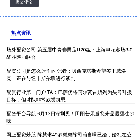
提交评论
热点资讯
场外配资公司 第五届中青赛男足U20组：上海申花客场3-0
战胜陕西联合
配资公司是怎么运作的 记者：贝西克塔斯希望签下威洛
克，正在与纽卡斯尔联进行谈判
配资行业第一门户 TA：巴萨仍将阿尔瓦雷斯列为头号引援
目标，但球队非常欣赏凯恩
配资平台导航 6月13日深圳见！田阳芒果邀您来品最甜壮乡
味
网上配资炒股 陈慧琳49岁弟弟陈司翰自曝已婚，婚礼在公