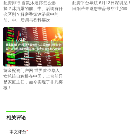
配资排行 香氛沐浴露怎么选
配资平台导航 6月13日深圳见！
择？沐浴露的前、中、后调有什
田阳芒果邀您来品最甜壮乡味
么区别？解密香氛沐浴露中的
前、中、后调与香料层次
黄金配资门户网 世界首位华人
女总统自称根在中国，上台前只
是家庭主妇，如今实现了非凡突
破！
相关评论
本文评分
*