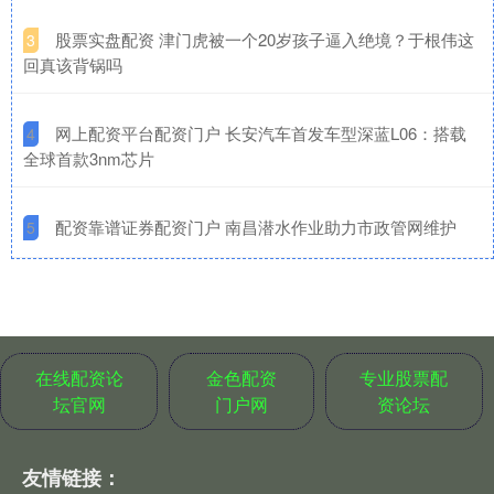
​股票实盘配资 津门虎被一个20岁孩子逼入绝境？于根伟这
3
回真该背锅吗
​网上配资平台配资门户 长安汽车首发车型深蓝L06：搭载
4
全球首款3nm芯片
​配资靠谱证券配资门户 南昌潜水作业助力市政管网维护
5
在线配资论
金色配资
专业股票配
坛官网
门户网
资论坛
友情链接：