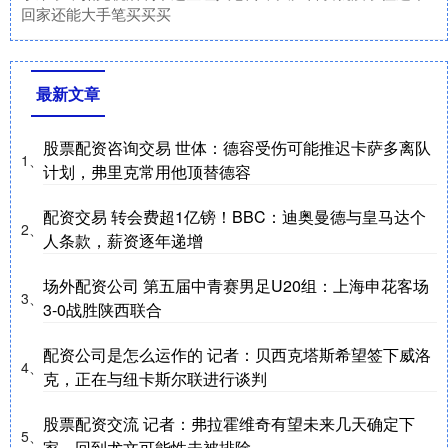
回家还能大手笔买买买
最新文章
股票配资咨询交易 世体：德容受伤可能推迟卡萨多离队
1、
计划，弗里克常用他顶替德容
配资交易 转会费超1亿镑！BBC：迪奥曼德与皇马达个
2、
人条款，薪资逐年递增
场外配资公司 第五届中青赛男足U20组：上海申花客场
3、
3-0战胜陕西联合
配资公司是怎么运作的 记者：贝西克塔斯希望签下威洛
4、
克，正在与纽卡斯尔联进行谈判
股票配资交流 记者：弗拉霍维奇有望未来几天确定下
5、
家，回到尤文可能性未被排除