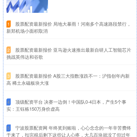
​股票配资最新报价 局地大暴雨！河南多个高速路段禁行，
1
新郑机场小面积取消
​股票配资最新报价 亚马逊火速推出最新自研人工智能芯片
2
挑战英伟达和谷歌
​股票配资最新报价 A股三大指数涨跌不一：沪指创年内新
3
高 稀土永磁板块大涨
​顶级配资平台 决赛一边倒！中国队0-4日本，产生5个事
4
实：王钰栋150万身价虚高
​宁波股票配资网 年终奖到账啦，心心念念的一年辛苦费终
5
于来了，扣完税后剩下这些让人心疼，大几百块就没了但过年